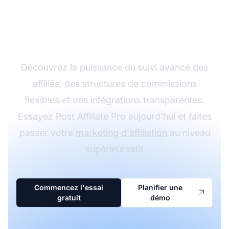
programme d'affiliation
avec Post Affiliate Pro
Découvrez la puissance du suivi avancé des
affiliés, des structures de commissions
flexibles et des intégrations transparentes.
Essayez Post Affiliate Pro aujourd'hui et faites
passer votre
marketing d'affiliation
au niveau
supérieurxa0!
Commencez l'essai
Planifier une
gratuit
démo