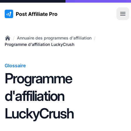
:site.title
Ouvr
/
/
Annuaire des programmes d'affiliation
Home
Programme d'affiliation LuckyCrush
Glossaire
Programme
d'affiliation
LuckyCrush