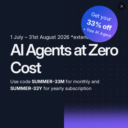
Get your
33% off
+ free AI Agent
1 July – 31st August 2026 *extended
AI Agents at Zero
Cost
Use code
SUMMER-33M
for monthly and
SUMMER-33Y
for yearly subscription