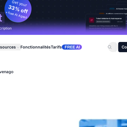
Get your
33% off
+ free AI Agent
t
cription
sources
Fonctionnalités
Tarifs
Co
FREE AI
venago