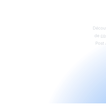
d'af
Découv
de
co
Post 