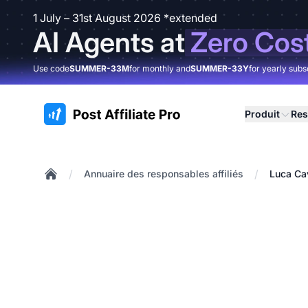
1 July – 31st August 2026 *extended
AI Agents at
Zero Cos
Use code
SUMMER-33M
for monthly and
SUMMER-33Y
for yearly subs
:site.title
Produit
Res
/
/
Annuaire des responsables affiliés
Luca Ca
Home