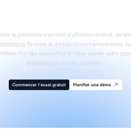
filiation avec Post Affi
Pro
rez la puissance d'un suivi d'affiliation avancé, de str
mmissions
flexibles et d'intégrations transparentes. 
Affiliate Pro dès aujourd'hui et faites passer votre
mark
d'affiliation
au niveau supérieur !
Commencer l'essai gratuit
Planifier une démo