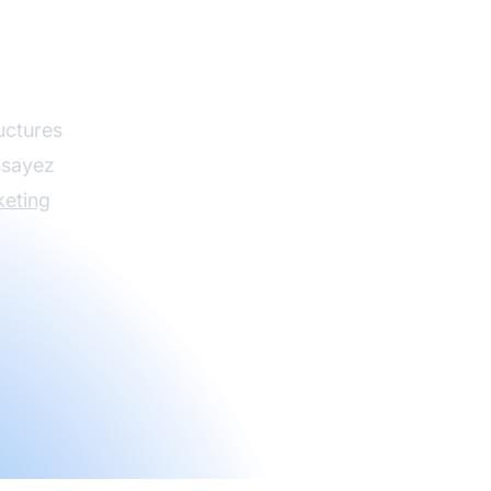
liate
uctures
Essayez
eting