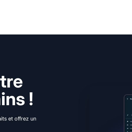
tre
ns !
ts et offrez un
.