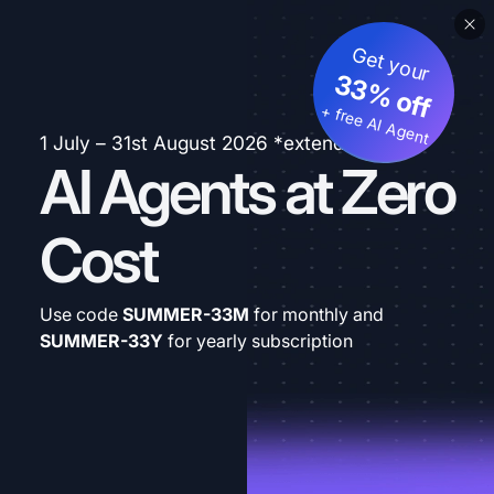
Get your
33% off
+ free AI Agent
1 July – 31st August 2026 *extended
AI Agents at Zero
Cost
Use code
SUMMER-33M
for monthly and
SUMMER-33Y
for yearly subscription