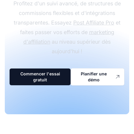
Profitez d'un suivi avancé, de structures de
commissions flexibles et d'intégrations
transparentes. Essayez
Post Affiliate Pro
et
faites passer vos efforts de
marketing
d'affiliation
au niveau supérieur dès
aujourd'hui !
Commencer l'essai
Planifier une
gratuit
démo