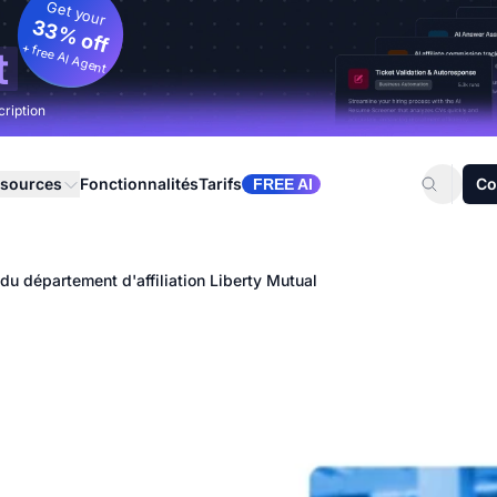
Get your
33% off
+ free AI Agent
t
cription
sources
Fonctionnalités
Tarifs
Co
FREE AI
du département d'affiliation Liberty Mutual