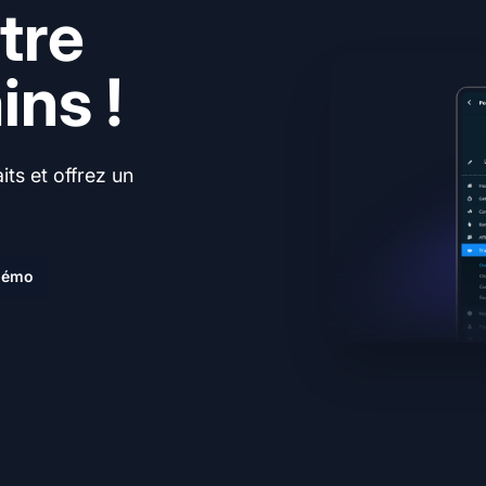
tre
ns !
ts et offrez un
.
 démo