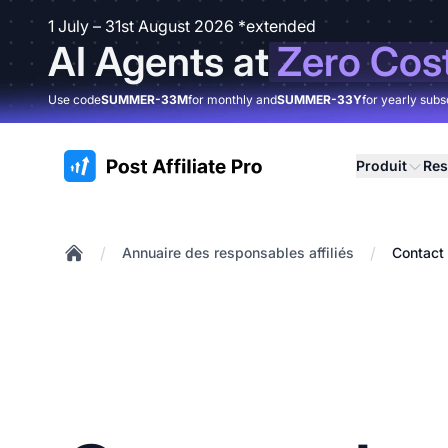
1 July – 31st August 2026 *extended
AI Agents at
Zero Cos
Use code
SUMMER-33M
for monthly and
SUMMER-33Y
for yearly subs
:site.title
Produit
Res
/
/
Annuaire des responsables affiliés
Contact 
Home