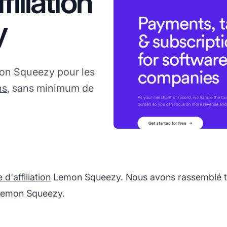
iliation
y
mon Squeezy pour les
ns
, sans minimum de
'affiliation
Lemon Squeezy. Nous avons rassemblé to
 Lemon Squeezy.