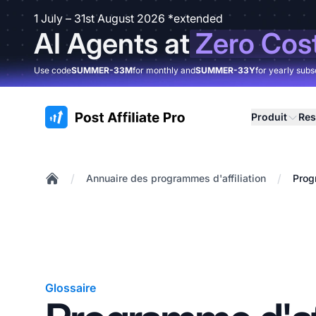
1 July – 31st August 2026 *extended
AI Agents at
Zero Cos
Use code
SUMMER-33M
for monthly and
SUMMER-33Y
for yearly subs
:site.title
Produit
Res
/
/
Annuaire des programmes d'affiliation
Prog
Home
Glossaire