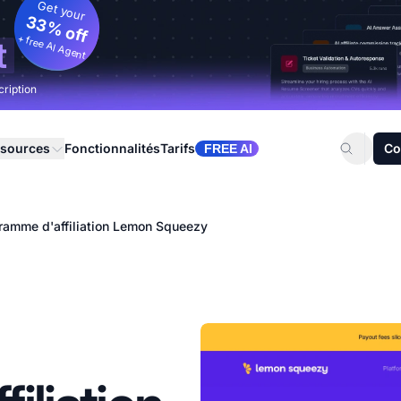
Get your
33% off
+ free AI Agent
t
cription
sources
Fonctionnalités
Tarifs
Co
FREE AI
ramme d'affiliation Lemon Squeezy