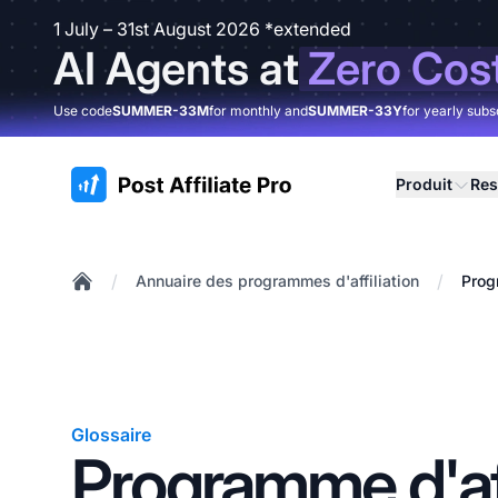
1 July – 31st August 2026 *extended
AI Agents at
Zero Cos
Use code
SUMMER-33M
for monthly and
SUMMER-33Y
for yearly subs
:site.title
Produit
Res
/
/
Annuaire des programmes d'affiliation
Prog
Home
Glossaire
Programme d'aff