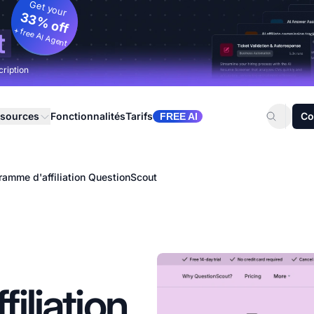
Get your
33% off
+ free AI Agent
t
cription
sources
Fonctionnalités
Tarifs
Co
FREE AI
ramme d'affiliation QuestionScout
iliation