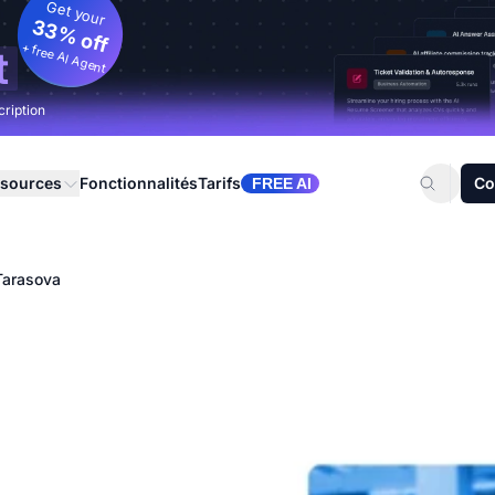
Get your
33% off
+ free AI Agent
t
cription
sources
Fonctionnalités
Tarifs
Co
FREE AI
Tarasova