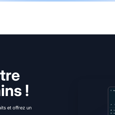
tre
ns !
ts et offrez un
.