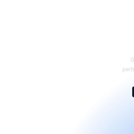
G
perf