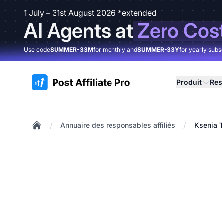
1 July – 31st August 2026 *extended
AI Agents at
Zero Cos
Use code
SUMMER-33M
for monthly and
SUMMER-33Y
for yearly subs
:site.title
Produit
Res
/
/
Annuaire des responsables affiliés
Ksenia 
Home