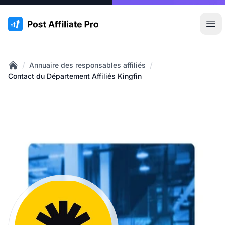
:site.title
Ouvr
/
/
Annuaire des responsables affiliés
Home
Contact du Département Affiliés Kingfin