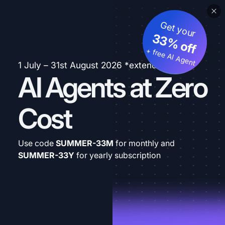
Get your
33% off
+ free AI Agent
1 July – 31st August 2026 *extended
AI Agents at Zero
Cost
Use code
SUMMER-33M
for monthly and
SUMMER-33Y
for yearly subscription