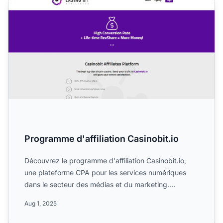
Programme d'affiliation Casinobit.io
Programme d'affiliation Casinobit.io
Découvrez le programme d'affiliation Casinobit.io,
une plateforme CPA pour les services numériques
dans le secteur des médias et du marketing.
Informez-vous sur...
Aug 1, 2025