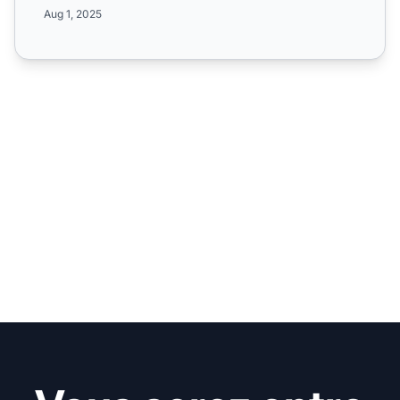
et d...
Aug 1, 2025