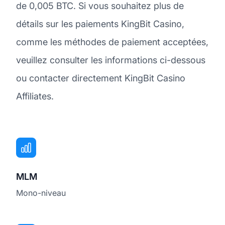
de 0,005 BTC. Si vous souhaitez plus de
détails sur les paiements KingBit Casino,
comme les méthodes de paiement acceptées,
veuillez consulter les informations ci-dessous
ou contacter directement KingBit Casino
Affiliates.
MLM
Mono-niveau