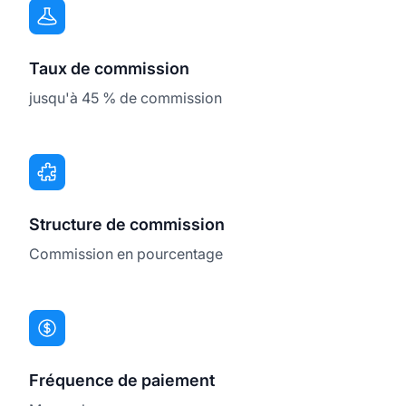
Taux de commission
jusqu'à 45 % de commission
Structure de commission
Commission en pourcentage
Fréquence de paiement