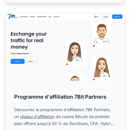
Programme d'affiliation 7Bit Partners
Programme d'affiliation 7Bit Partners
Découvrez le programme d'affiliation 7Bit Partners,
un
réseau d'affiliation
de casino Bitcoin de premier
plan offrant jusqu'à 50 % de RevShare, CPA, Hybrid