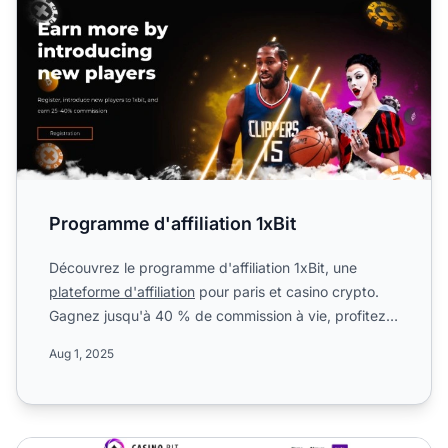
Programme d'affiliation 1xBit
Découvrez le programme d'affiliation 1xBit, une
plateforme d'affiliation
pour paris et casino crypto.
Gagnez jusqu'à 40 % de commission à vie, profitez
de paiem...
Aug 1, 2025