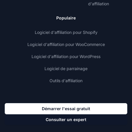
d'affiliation
Populaire
Logiciel d'affiliation pour Shopify
Logiciel d'affiliation pour WooCommerce
Logiciel d'affiliation pour WordPress
Logiciel de parrainage
Outils d'affiliation
Démarrer l'essai gratuit
Consulter un expert