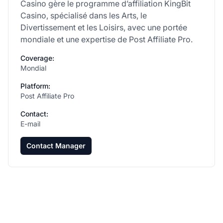
Casino gère le programme d’affiliation KingBit
Casino, spécialisé dans les Arts, le
Divertissement et les Loisirs, avec une portée
mondiale et une expertise de Post Affiliate Pro.
Coverage:
Mondial
Platform:
Post Affiliate Pro
Contact:
E-mail
Contact Manager