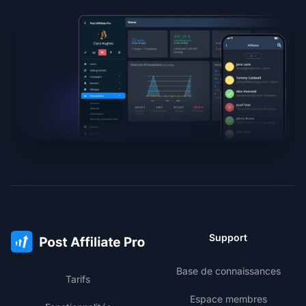
Support
Base de connaissances
Tarifs
Espace membres