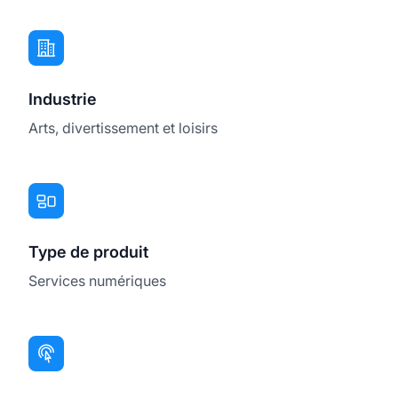
Industrie
Arts, divertissement et loisirs
Type de produit
Services numériques