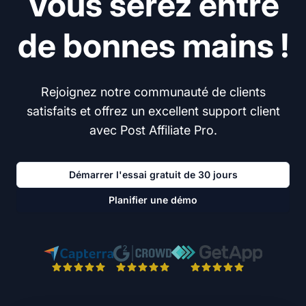
Vous serez entre
de bonnes mains !
Rejoignez notre communauté de clients
satisfaits et offrez un excellent support client
avec Post Affiliate Pro.
Démarrer l'essai gratuit de 30 jours
Planifier une démo