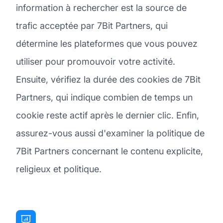
information à rechercher est la source de
trafic acceptée par 7Bit Partners, qui
détermine les plateformes que vous pouvez
utiliser pour promouvoir votre activité.
Ensuite, vérifiez la durée des cookies de 7Bit
Partners, qui indique combien de temps un
cookie reste actif après le dernier clic. Enfin,
assurez-vous aussi d'examiner la politique de
7Bit Partners concernant le contenu explicite,
religieux et politique.