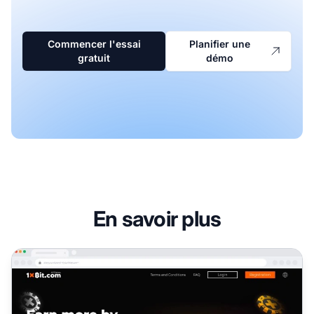
Commencer l'essai
Planifier une
gratuit
démo
En savoir plus
Programme d'affiliation 1xBit