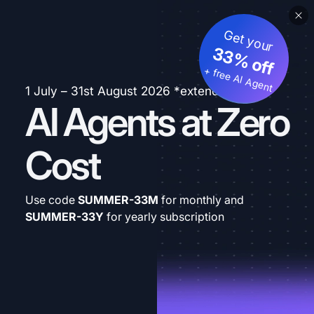
Get your
33% off
+ free AI Agent
1 July – 31st August 2026 *extended
AI Agents at Zero
Cost
Use code
SUMMER-33M
for monthly and
SUMMER-33Y
for yearly subscription