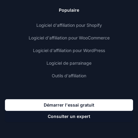
Populaire
Logiciel d'affiliation pour Shopify
Logiciel d'affiliation pour WooCommerce
Logiciel d'affiliation pour WordPress
Logiciel de parrainage
Outils d'affiliation
Démarrer l'essai gratuit
Consulter un expert