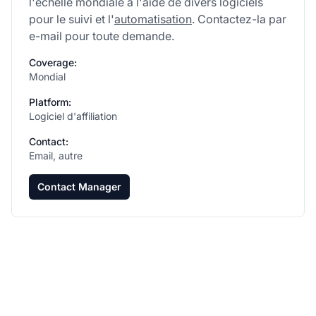
l'échelle mondiale à l'aide de divers logiciels
pour le suivi et l'
automatisation
. Contactez-la par
e-mail pour toute demande.
Coverage:
Mondial
Platform:
Logiciel d'affiliation
Contact:
Email, autre
Contact Manager