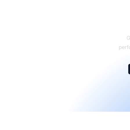
G
perf