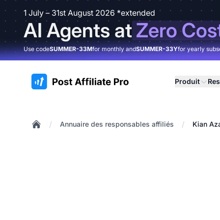
1 July – 31st August 2026 *extended
AI Agents at
Zero Cos
Use code
SUMMER-33M
for monthly and
SUMMER-33Y
for yearly subs
:site.title
Produit
Res
/
/
Annuaire des responsables affiliés
Kian Az
Home