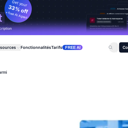
Get your
33% off
+ free AI Agent
t
cription
sources
Fonctionnalités
Tarifs
Co
FREE AI
armi