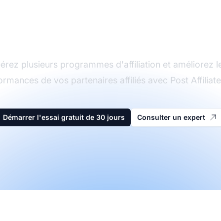
Le leader du logiciel
d'affiliation
érez plusieurs programmes d'affiliation et améliorez l
ormances de vos partenaires affiliés avec Post Affiliate
Démarrer l'essai gratuit de 30 jours
Consulter un expert