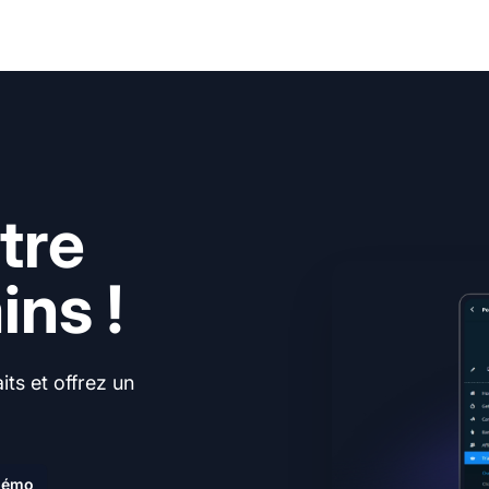
tre
ns !
ts et offrez un
.
 démo