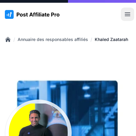
:site.title
Ouvr
/
/
Annuaire des responsables affiliés
Khaled Zaatarah
Home