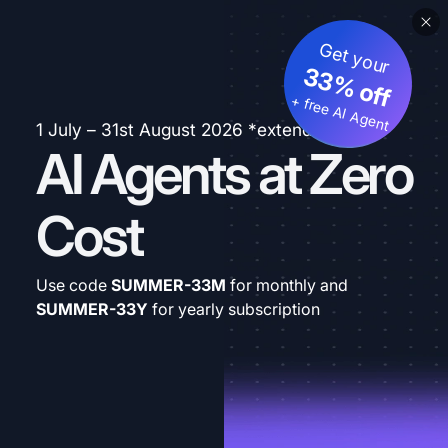
Get your
33% off
+ free AI Agent
1 July – 31st August 2026 *extended
AI Agents at Zero
Cost
Use code
SUMMER-33M
for monthly and
SUMMER-33Y
for yearly subscription