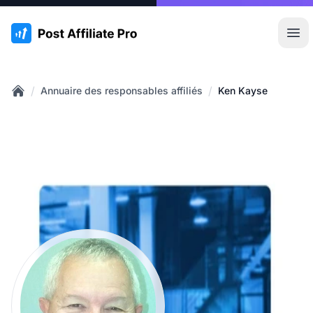
:site.title
Ouvr
/
/
Annuaire des responsables affiliés
Ken Kayse
Home