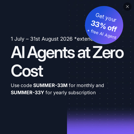
Get your
33% off
+ free AI Agent
1 July – 31st August 2026 *extended
AI Agents at Zero
Cost
Use code
SUMMER-33M
for monthly and
SUMMER-33Y
for yearly subscription