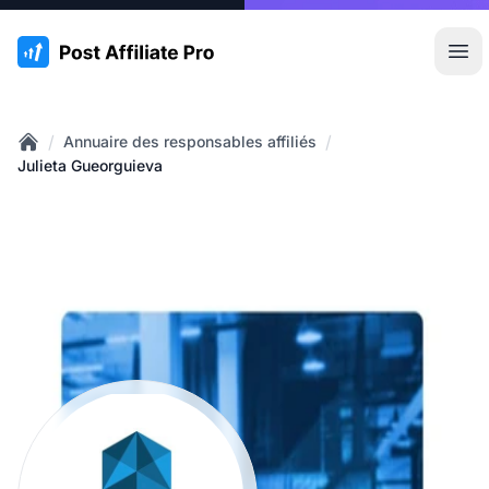
:site.title
Ouvr
/
/
Annuaire des responsables affiliés
Home
Julieta Gueorguieva