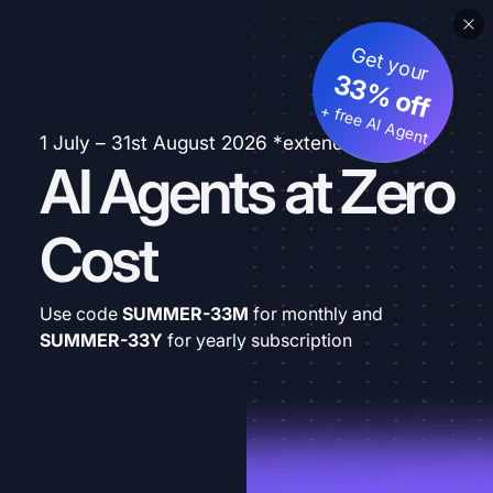
Get your
33% off
+ free AI Agent
1 July – 31st August 2026 *extended
AI Agents at Zero
Cost
Use code
SUMMER-33M
for monthly and
SUMMER-33Y
for yearly subscription