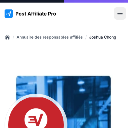
:site.title
Ouvr
/
/
Annuaire des responsables affiliés
Joshua Chong
Home