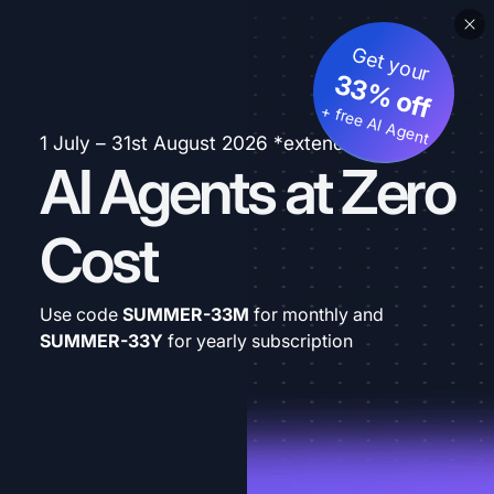
Get your
33% off
+ free AI Agent
1 July – 31st August 2026 *extended
AI Agents at Zero
Cost
Use code
SUMMER-33M
for monthly and
SUMMER-33Y
for yearly subscription