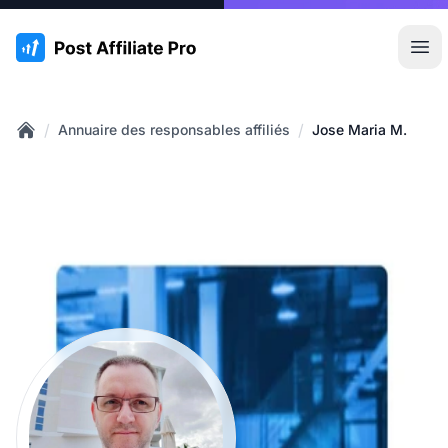
:site.title
Ouvr
/
/
Annuaire des responsables affiliés
Jose Maria M.
Home