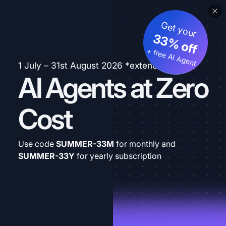
Get your
33% off
+ free AI Agent
1 July – 31st August 2026 *extended
AI Agents at Zero
Cost
Use code
SUMMER-33M
for monthly and
SUMMER-33Y
for yearly subscription