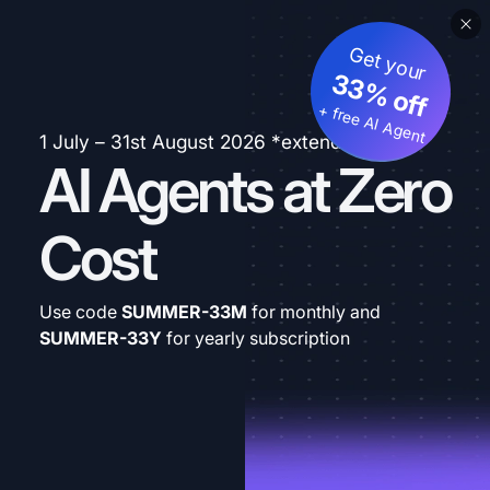
Get your
33% off
+ free AI Agent
1 July – 31st August 2026 *extended
AI Agents at Zero
Cost
Use code
SUMMER-33M
for monthly and
SUMMER-33Y
for yearly subscription