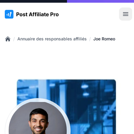
:site.title
Ouvr
/
/
Annuaire des responsables affiliés
Joe Romeo
Home