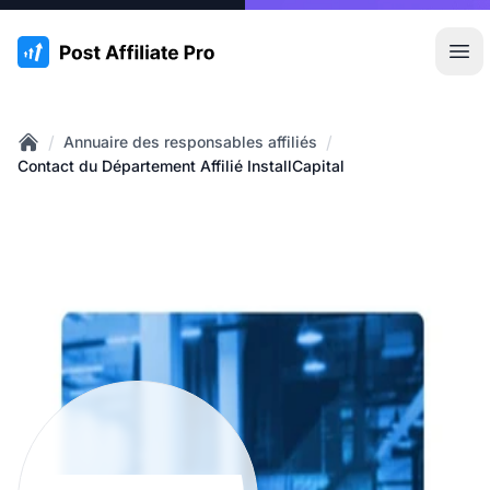
:site.title
Ouvr
/
/
Annuaire des responsables affiliés
Home
Contact du Département Affilié InstallCapital