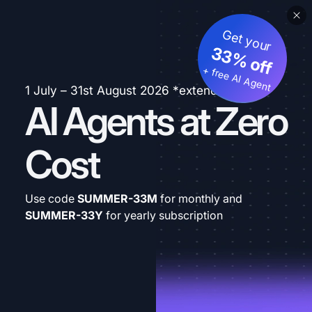
Get your
33% off
+ free AI Agent
1 July – 31st August 2026 *extended
AI Agents at Zero
Cost
Use code
SUMMER-33M
for monthly and
SUMMER-33Y
for yearly subscription