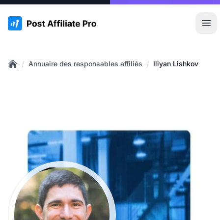
:site.title
Ouvr
/
/
Annuaire des responsables affiliés
Iliyan Lishkov
Home