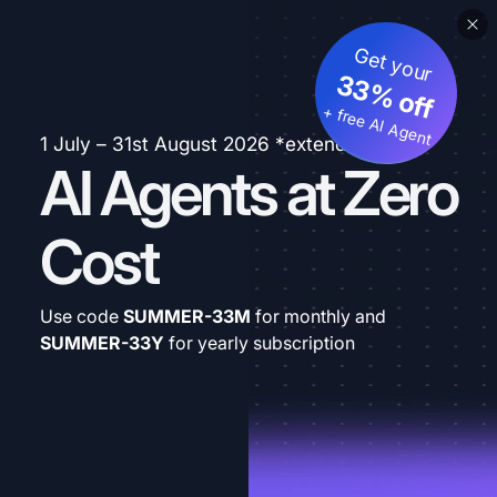
Get your
33% off
+ free AI Agent
1 July – 31st August 2026 *extended
AI Agents at Zero
Cost
Use code
SUMMER-33M
for monthly and
SUMMER-33Y
for yearly subscription