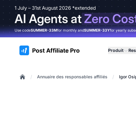
1 July – 31st August 2026 *extended
AI Agents at
Zero Cos
Use code
SUMMER-33M
for monthly and
SUMMER-33Y
for yearly subs
:site.title
Produit
Res
/
/
Annuaire des responsables affiliés
Igor Os
Home