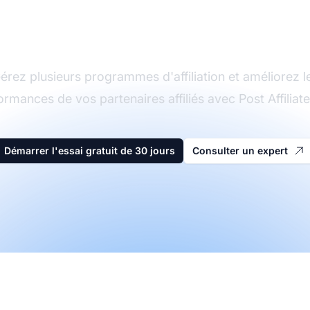
d'affiliation
érez plusieurs programmes d'affiliation et améliorez l
ormances de vos partenaires affiliés avec Post Affiliate
Démarrer l'essai gratuit de 30 jours
Consulter un expert