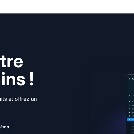
tre
ns !
ts et offrez un
.
 démo