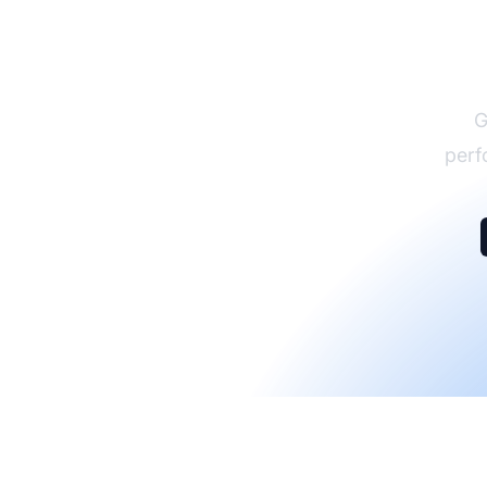
G
perf