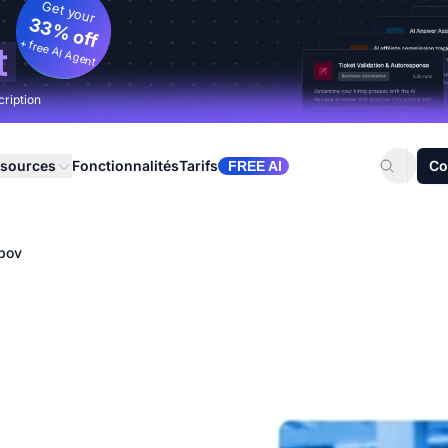
Get your
33% off
+ free AI Agent
t
cription
sources
Fonctionnalités
Tarifs
Co
FREE AI
ipov