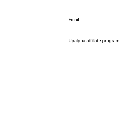
Email
Upalpha affiliate program
Le leader du logiciel