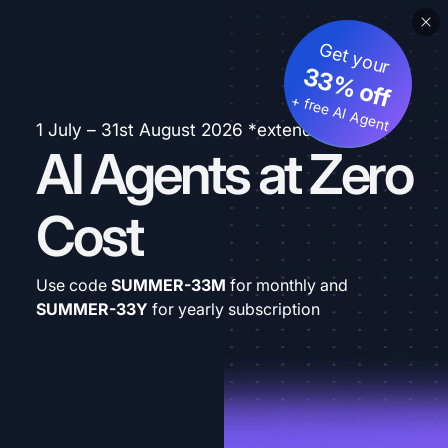
Get your
33% off
+ free AI Agent
1 July – 31st August 2026 *extended
AI Agents at Zero
Cost
Use code
SUMMER-33M
for monthly and
SUMMER-33Y
for yearly subscription