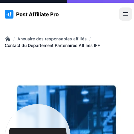
:site.title
Ouvr
/
/
Annuaire des responsables affiliés
Home
Contact du Département Partenaires Affiliés IFF