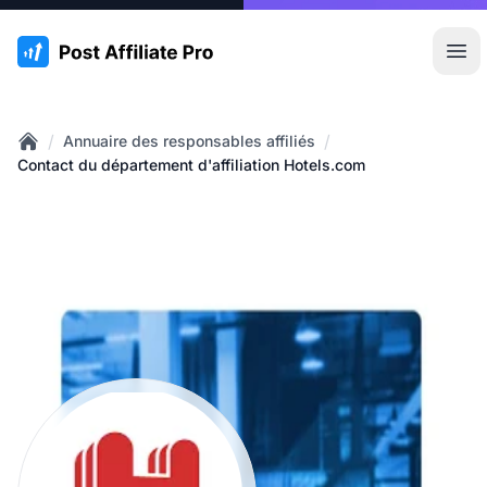
:site.title
Ouvr
/
/
Annuaire des responsables affiliés
Home
Contact du département d'affiliation Hotels.com