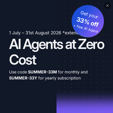
Get your
33% off
+ free AI Agent
1 July – 31st August 2026 *extended
AI Agents at Zero
Cost
Use code
SUMMER-33M
for monthly and
SUMMER-33Y
for yearly subscription