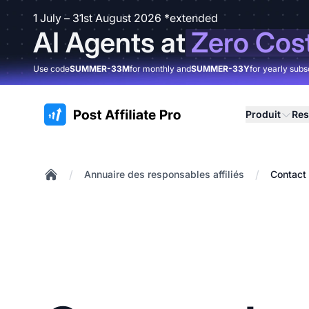
1 July – 31st August 2026 *extended
AI Agents at
Zero Cos
Use code
SUMMER-33M
for monthly and
SUMMER-33Y
for yearly subs
:site.title
Produit
Res
/
/
Annuaire des responsables affiliés
Contact 
Home