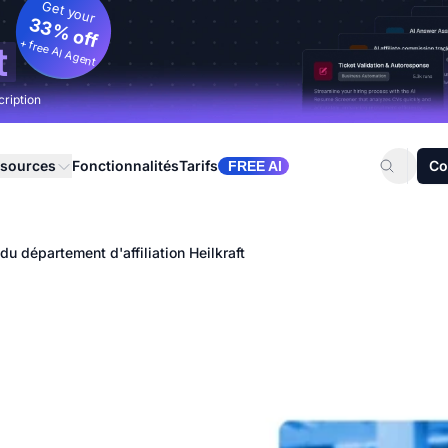
Get your
33% off
+ free AI Agent
t
cription
sources
Fonctionnalités
Tarifs
Co
FREE AI
du département d'affiliation Heilkraft