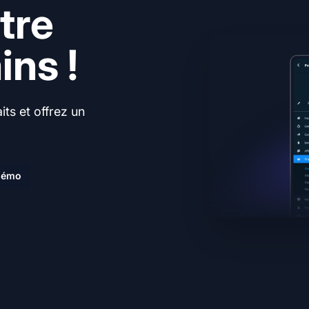
tre
ns !
ts et offrez un
.
 démo