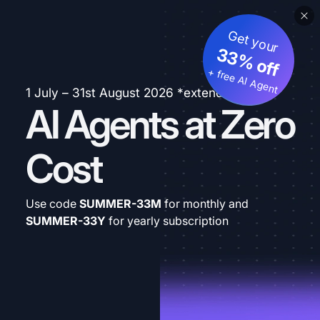
Get your
33% off
+ free AI Agent
1 July – 31st August 2026 *extended
AI Agents at Zero
Cost
Use code
SUMMER-33M
for monthly and
SUMMER-33Y
for yearly subscription