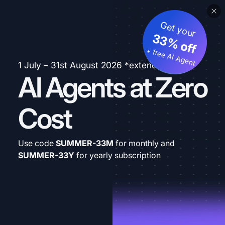
Get your
33% off
+ free AI Agent
1 July – 31st August 2026 *extended
AI Agents at Zero
Cost
Use code
SUMMER-33M
for monthly and
SUMMER-33Y
for yearly subscription