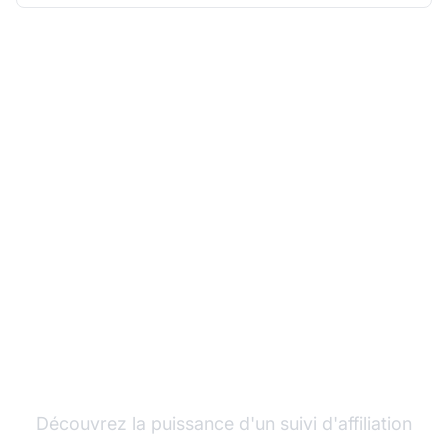
Développez votre
programme d'affiliation
avec Post Affiliate Pro
Découvrez la puissance d'un suivi d'affiliation