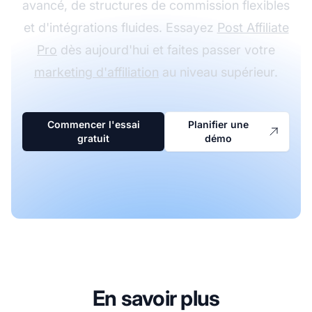
avancé, de structures de commission flexibles
et d'intégrations fluides. Essayez
Post Affiliate
Pro
dès aujourd'hui et faites passer votre
marketing d'affiliation
au niveau supérieur.
Commencer l'essai
Planifier une
gratuit
démo
En savoir plus