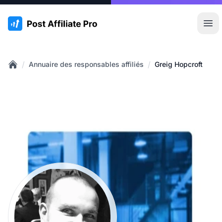
:site.title
Ouvr
/
/
Annuaire des responsables affiliés
Greig Hopcroft
Home