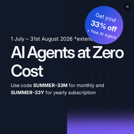
Get your
33% off
+ free AI Agent
1 July – 31st August 2026 *extended
AI Agents at Zero
Cost
Use code
SUMMER-33M
for monthly and
SUMMER-33Y
for yearly subscription