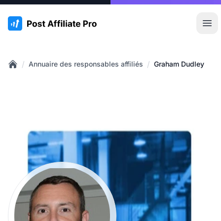
:site.title
Ouvr
/
/
Annuaire des responsables affiliés
Graham Dudley
Home