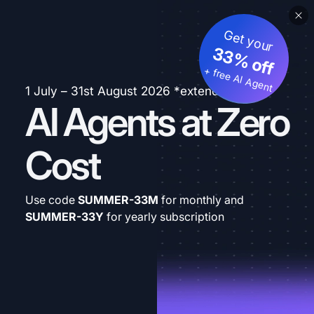
Get your
33% off
+ free AI Agent
1 July – 31st August 2026 *extended
AI Agents at Zero
Cost
Use code
SUMMER-33M
for monthly and
SUMMER-33Y
for yearly subscription