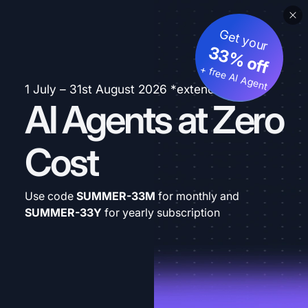
Get your
33% off
+ free AI Agent
1 July – 31st August 2026 *extended
AI Agents at Zero
Cost
Use code
SUMMER-33M
for monthly and
SUMMER-33Y
for yearly subscription