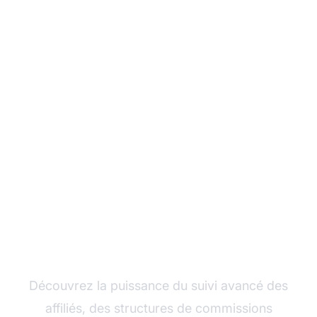
Développez votre
programme d'affiliation
avec Post Affiliate Pro
Découvrez la puissance du suivi avancé des
affiliés, des structures de commissions