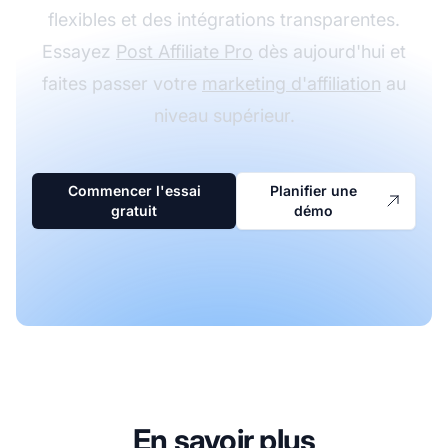
flexibles et des intégrations transparentes.
Essayez
Post Affiliate Pro
dès aujourd'hui et
faites passer votre
marketing d'affiliation
au
niveau supérieur.
Commencer l'essai
Planifier une
gratuit
démo
En savoir plus