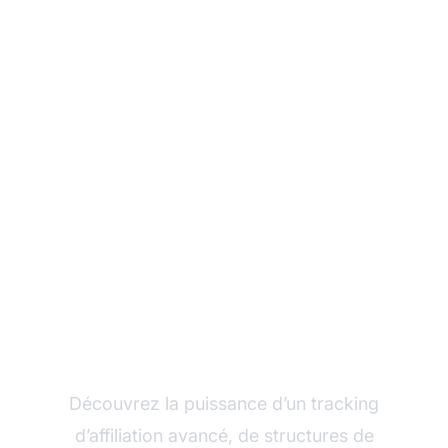
Développez votre
programme d’affiliation
avec Post Affiliate Pro
Découvrez la puissance d’un tracking
d’affiliation avancé, de structures de