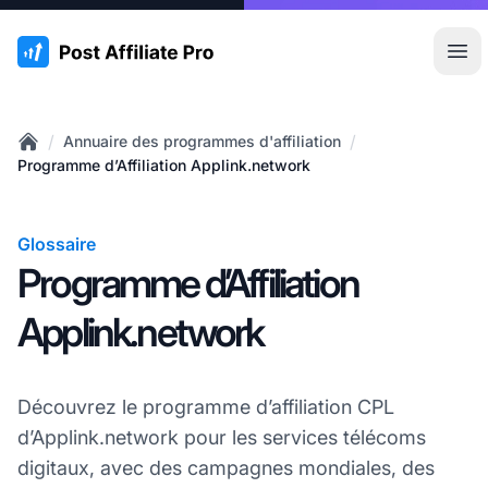
:site.title
Ouvr
/
/
Annuaire des programmes d'affiliation
Home
Programme d’Affiliation Applink.network
Glossaire
Programme d’Affiliation
Applink.network
Découvrez le programme d’affiliation CPL
d’Applink.network pour les services télécoms
digitaux, avec des campagnes mondiales, des