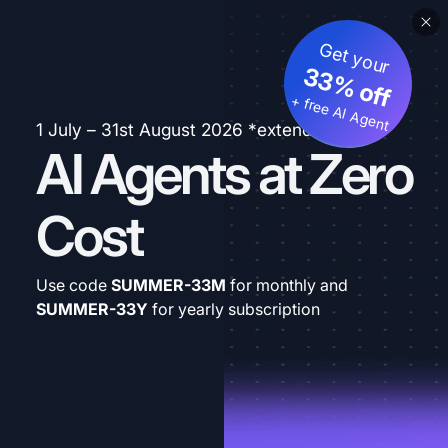
Get your
33% off
+ free AI Agent
1 July – 31st August 2026 *extended
AI Agents at Zero
Cost
Use code
SUMMER-33M
for monthly and
SUMMER-33Y
for yearly subscription