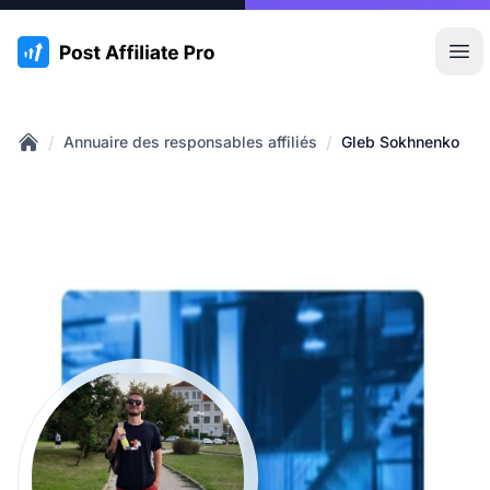
:site.title
Ouvr
/
/
Annuaire des responsables affiliés
Gleb Sokhnenko
Home