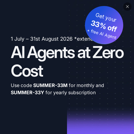
Get your
33% off
+ free AI Agent
1 July – 31st August 2026 *extended
AI Agents at Zero
Cost
Use code
SUMMER-33M
for monthly and
SUMMER-33Y
for yearly subscription