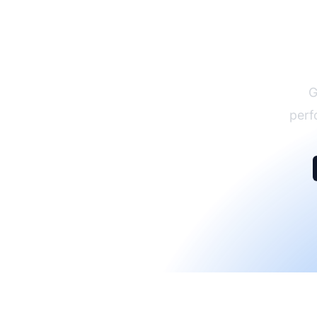
G
perf