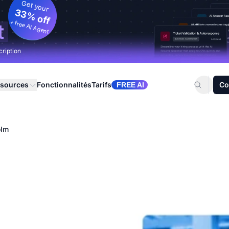
Get your
33% off
+ free AI Agent
t
cription
sources
Fonctionnalités
Tarifs
Co
FREE AI
olm