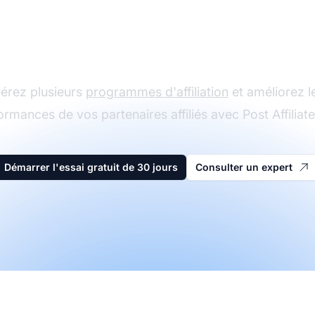
Le leader du logiciel
d'affiliation
érez plusieurs
programmes d'affiliation
et améliorez l
ormances de vos partenaires affiliés avec Post Affiliate
Démarrer l'essai gratuit de 30 jours
Consulter un expert