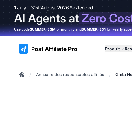
1 July – 31st August 2026 *extended
AI Agents at
Zero Cos
Use code
SUMMER-33M
for monthly and
SUMMER-33Y
for yearly subs
:site.title
Produit
Res
/
/
Annuaire des responsables affiliés
Ghita H
Home