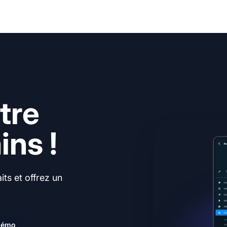
tre
ns !
ts et offrez un
.
 démo