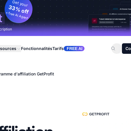
Get your
33% off
+ free AI Agent
t
cription
sources
Fonctionnalités
Tarifs
Co
FREE AI
ramme d'affiliation GetProfit