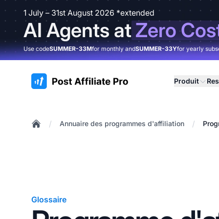
1 July – 31st August 2026 *extended
AI Agents at
Zero Cos
Use code
SUMMER-33M
for monthly and
SUMMER-33Y
for yearly subs
:site.title
Produit
Res
/
/
Annuaire des programmes d'affiliation
Prog
Home
Glossaire