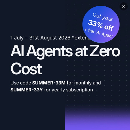
Get your
33% off
+ free AI Agent
1 July – 31st August 2026 *extended
AI Agents at Zero
Cost
Use code
SUMMER-33M
for monthly and
SUMMER-33Y
for yearly subscription