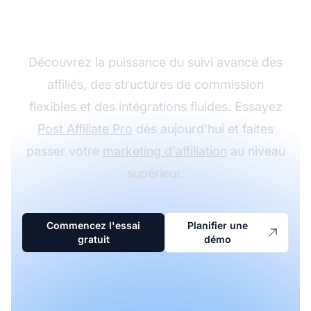
avec Post Affiliate Pro
Découvrez la puissance du suivi avancé des
affiliés, des structures de commission
flexibles et des intégrations fluides. Essayez
Post Affiliate Pro
dès aujourd'hui et faites
passer votre
marketing d'affiliation
au niveau
supérieur.
Commencez l'essai
Planifier une
gratuit
démo