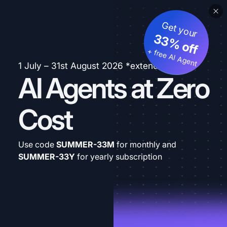
Get your
33% off
+ free AI Agent
1 July – 31st August 2026 *extended
AI Agents at Zero
Cost
Use code
SUMMER-33M
for monthly and
SUMMER-33Y
for yearly subscription