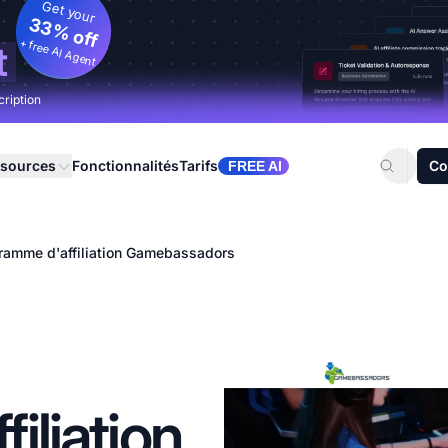
Get your
33% off
+ free AI Agent
t
cription
sources
Fonctionnalités
Tarifs
Co
FREE AI
ramme d'affiliation Gamebassadors
iliation