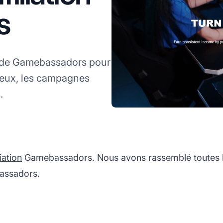
s
A de Gamebassadors pour
 jeux, les campagnes
.
iation
Gamebassadors. Nous avons rassemblé toutes le
bassadors.