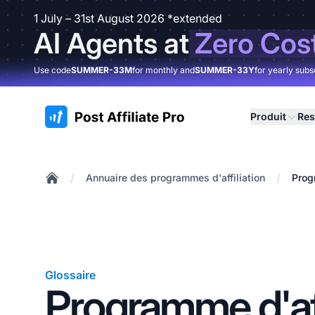
1 July – 31st August 2026 *extended
AI Agents at
Zero Cos
Use code
SUMMER-33M
for monthly and
SUMMER-33Y
for yearly subs
:site.title
Produit
Res
/
/
Annuaire des programmes d'affiliation
Prog
Home
Glossaire
Programme d'aff