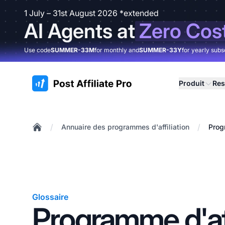
1 July – 31st August 2026 *extended
AI Agents at
Zero Cos
Use code
SUMMER-33M
for monthly and
SUMMER-33Y
for yearly subs
:site.title
Produit
Res
/
/
Annuaire des programmes d'affiliation
Prog
Home
Glossaire
Programme d'aff