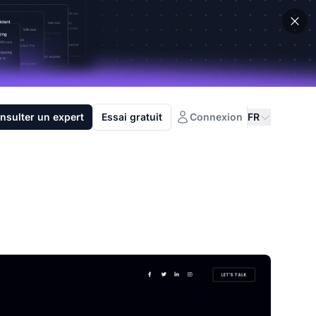
nsulter un expert
Essai gratuit
Connexion
FR