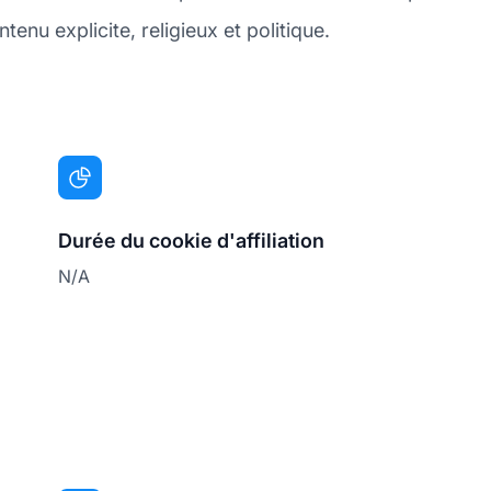
enu explicite, religieux et politique.
Durée du cookie d'affiliation
N/A