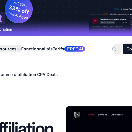
Get your
33% off
+ free AI Agent
t
cription
sources
Fonctionnalités
Tarifs
Co
FREE AI
ramme d'affiliation CPA Deals
iliation