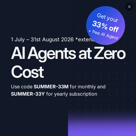
Get your
33% off
+ free AI Agent
1 July – 31st August 2026 *extended
AI Agents at Zero
Cost
Use code
SUMMER-33M
for monthly and
SUMMER-33Y
for yearly subscription