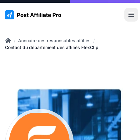
:site.title
Ouvr
/
/
Annuaire des responsables affiliés
Home
Contact du département des affiliés FlexClip