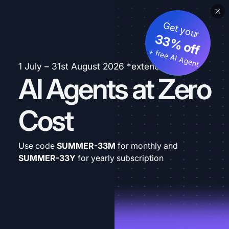
Get your
33% off
+ free AI Agent
1 July – 31st August 2026 *extended
AI Agents at Zero
Cost
Use code
SUMMER-33M
for monthly and
SUMMER-33Y
for yearly subscription