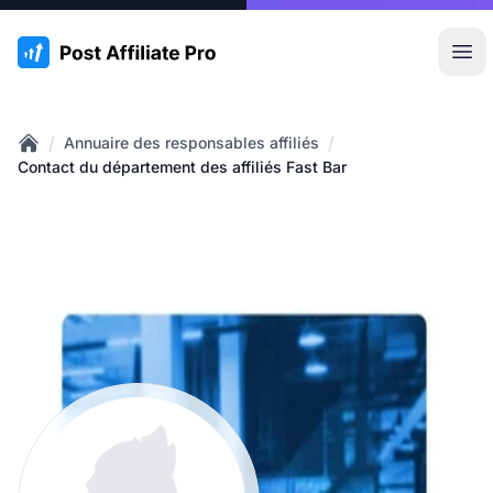
:site.title
Ouvr
/
/
Annuaire des responsables affiliés
Home
Contact du département des affiliés Fast Bar