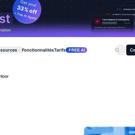
Get your
33% off
+ free AI Agent
st
ription
ssources
Fonctionnalités
Tarifs
Co
FREE AI
Noor