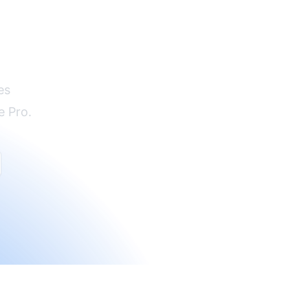
l
es
e Pro.