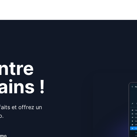
ntre
ins !
aits et offrez un
o.
démo