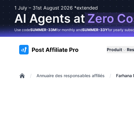
1 July – 31st August 2026 *extended
AI Agents at
Zero Co
Use code
SUMMER-33M
for monthly and
SUMMER-33Y
for yearly subsc
:site.title
Produit
Re
/
/
Annuaire des responsables affiliés
Farhana 
Home