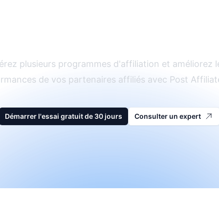
Le leader du logicie
d'affiliation
érez plusieurs programmes d'affiliation et améliorez l
rmances de vos partenaires affiliés avec Post Affiliat
Démarrer l'essai gratuit de 30 jours
Consulter un expert