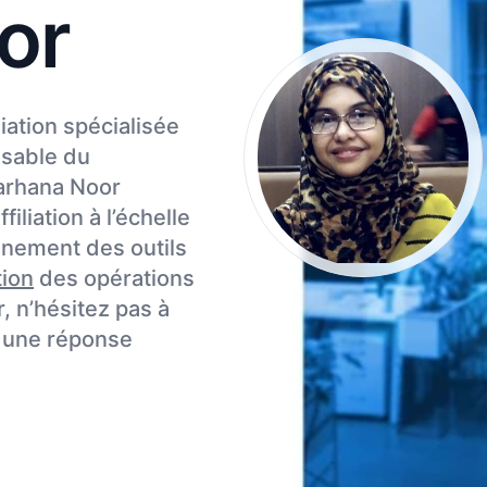
or
iation spécialisée
nsable du
Farhana Noor
iliation à l’échelle
nnement des outils
tion
des opérations
r, n’hésitez pas à
r une réponse