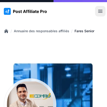
:site.title
Ouvr
/
/
Annuaire des responsables affiliés
Fares Senior
Home