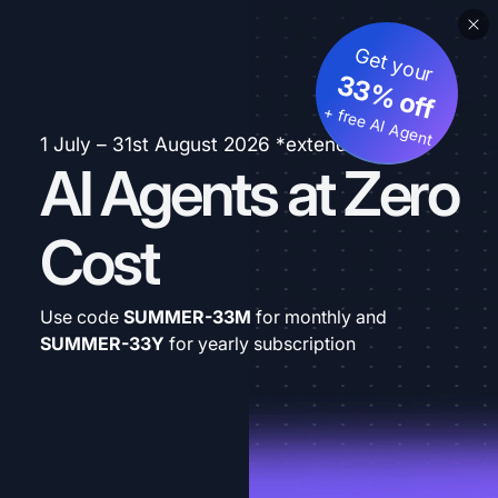
Get your
33% off
+ free AI Agent
1 July – 31st August 2026 *extended
AI Agents at Zero
Cost
Use code
SUMMER-33M
for monthly and
SUMMER-33Y
for yearly subscription