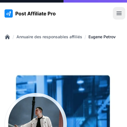
:site.title
Ouvr
/
/
Annuaire des responsables affiliés
Eugene Petrov
Home