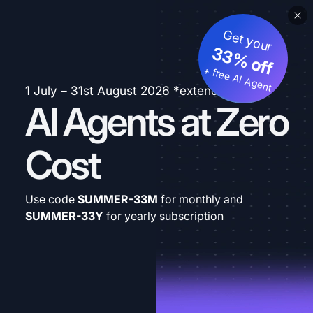
Get your
33% off
+ free AI Agent
1 July – 31st August 2026 *extended
AI Agents at Zero
Cost
Use code
SUMMER-33M
for monthly and
SUMMER-33Y
for yearly subscription