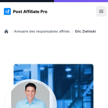
:site.title
Ouvr
/
/
Annuaire des responsables affiliés
Eric Zielinski
Home