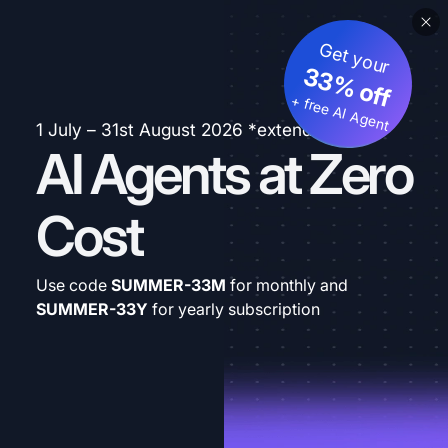
Get your
33% off
+ free AI Agent
1 July – 31st August 2026 *extended
AI Agents at Zero
Cost
Use code
SUMMER-33M
for monthly and
SUMMER-33Y
for yearly subscription