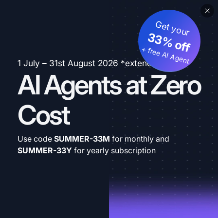
Get your
33% off
+ free AI Agent
1 July – 31st August 2026 *extended
AI Agents at Zero
Cost
Use code
SUMMER-33M
for monthly and
SUMMER-33Y
for yearly subscription