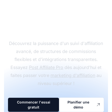
Développez votre
programme d'affiliation
avec Post Affiliate Pro
Découvrez la puissance d'un suivi d'affiliation
avancé, de structures de commissions
flexibles et d'intégrations transparentes.
Essayez
Post Affiliate Pro
dès aujourd'hui et
faites passer votre
marketing d'affiliation
au
niveau supérieur !
Commencer l'essai
Planifier une
gratuit
démo