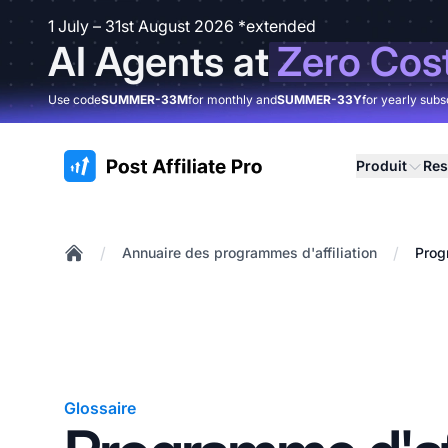
1 July – 31st August 2026 *extended
AI Agents at
Zero Cos
Use code
SUMMER-33M
for monthly and
SUMMER-33Y
for yearly subs
:site.title
Produit
Res
/
/
Annuaire des programmes d'affiliation
Prog
Home
Glossaire