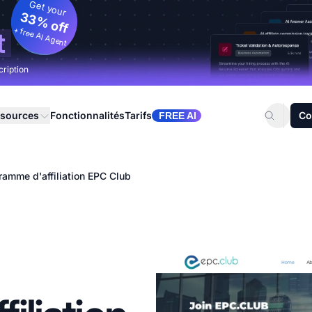
Get your
33% off
+ free AI Agent
t
cription
sources
Fonctionnalités
Tarifs
Co
FREE AI
ramme d'affiliation EPC Club