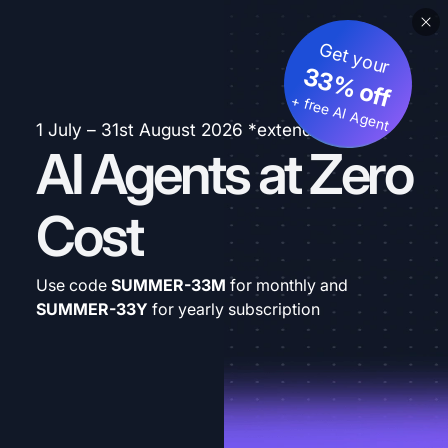
Get your
33% off
+ free AI Agent
1 July – 31st August 2026 *extended
AI Agents at Zero
Cost
Use code
SUMMER-33M
for monthly and
SUMMER-33Y
for yearly subscription