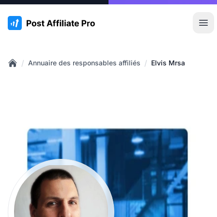
:site.title
Ouvr
/
/
Annuaire des responsables affiliés
Elvis Mrsa
Home