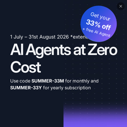
Get your
33% off
+ free AI Agent
1 July – 31st August 2026 *extended
AI Agents at Zero
Cost
Use code
SUMMER-33M
for monthly and
SUMMER-33Y
for yearly subscription