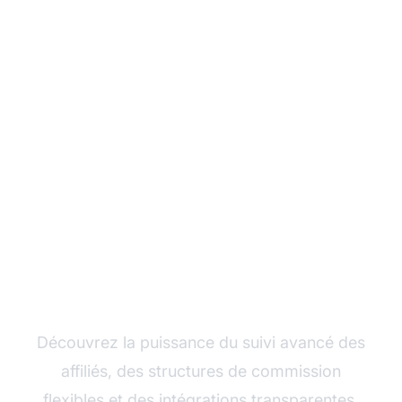
Développez votre
programme d'affiliation
avec Post Affiliate Pro
Découvrez la puissance du suivi avancé des
affiliés, des structures de commission
flexibles et des intégrations transparentes.