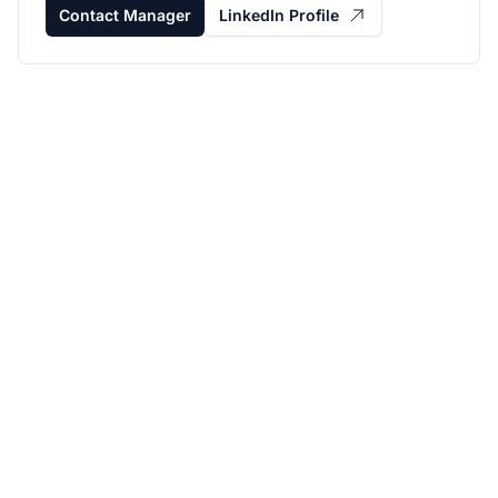
Contact Manager
LinkedIn Profile
Développez votre
programme d'affiliation
avec Post Affiliate Pro