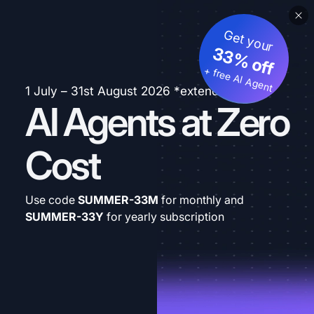
Get your
33% off
+ free AI Agent
1 July – 31st August 2026 *extended
AI Agents at Zero
Cost
Use code
SUMMER-33M
for monthly and
SUMMER-33Y
for yearly subscription