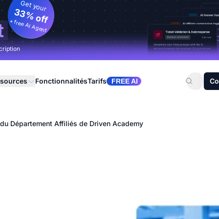
Get your
33% off
+ free AI Agent
t
cription
sources
Fonctionnalités
Tarifs
Co
FREE AI
 du Département Affiliés de Driven Academy