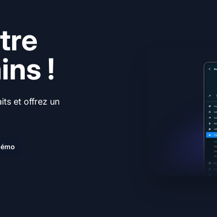
tre
ns !
ts et offrez un
.
 démo