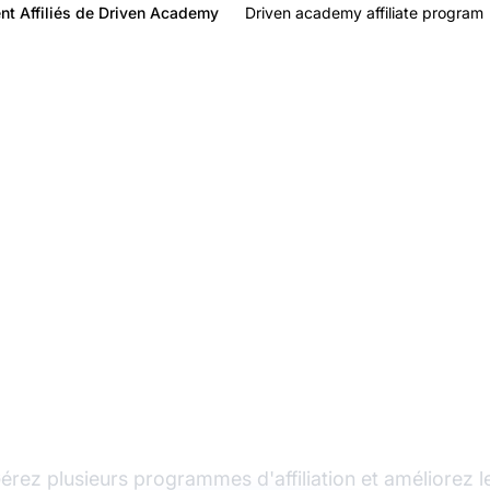
nt Affiliés de Driven Academy
Driven academy affiliate program
Le leader du logiciel
d'affiliation
érez plusieurs programmes d'affiliation et améliorez l