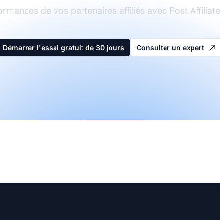
ormances de vos partenaires affiliés avec Post Affiliate
Démarrer l'essai gratuit de 30 jours
Consulter un expert