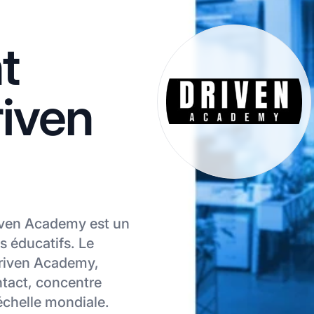
t
riven
riven Academy est un
es éducatifs. Le
Driven Academy,
tact, concentre
’échelle mondiale.