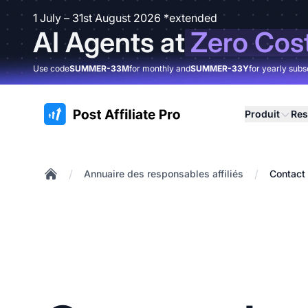
1 July – 31st August 2026 *extended
AI Agents at
Zero Cos
Use code
SUMMER-33M
for monthly and
SUMMER-33Y
for yearly subs
:site.title
Produit
Res
/
/
Annuaire des responsables affiliés
Contact
Home