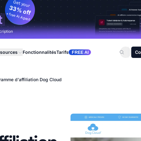
Get your
33% off
+ free AI Agent
t
cription
sources
Fonctionnalités
Tarifs
Co
FREE AI
ramme d'affiliation Dog Cloud