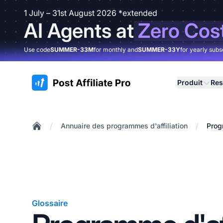
1 July – 31st August 2026 *extended
AI Agents at
Zero Cos
Use code
SUMMER-33M
for monthly and
SUMMER-33Y
for yearly subs
:site.title
Produit
Res
/
/
Annuaire des programmes d'affiliation
Prog
Home
Glossaire