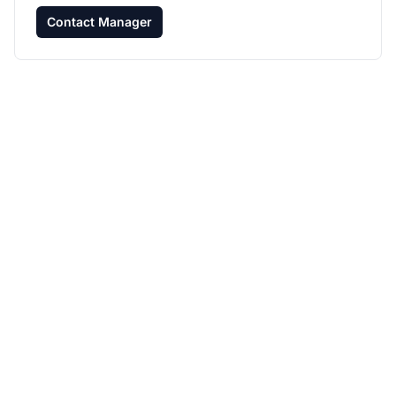
Contact Manager
Développez votre
programme d'affiliation
avec Post Affiliate Pro