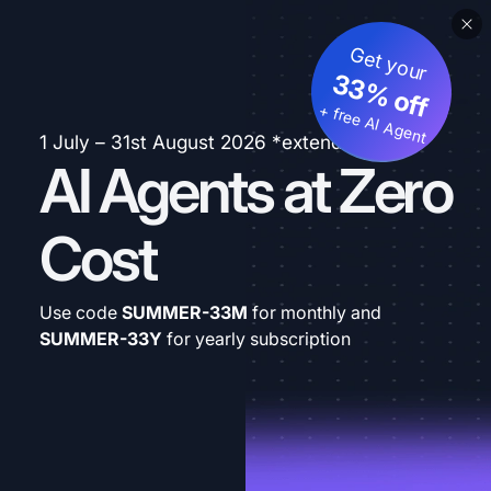
Get your
33% off
+ free AI Agent
1 July – 31st August 2026 *extended
AI Agents at Zero
Cost
Use code
SUMMER-33M
for monthly and
SUMMER-33Y
for yearly subscription